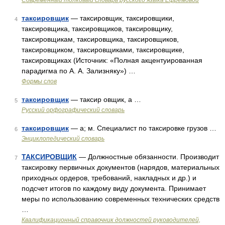
Современный толковый словарь русского языка Ефремовой
таксировщик
— таксировщик, таксировщики,
4
таксировщика, таксировщиков, таксировщику,
таксировщикам, таксировщика, таксировщиков,
таксировщиком, таксировщиками, таксировщике,
таксировщиках (Источник: «Полная акцентуированная
парадигма по А. А. Зализняку») …
Формы слов
таксировщик
— таксир овщик, а …
5
Русский орфографический словарь
таксировщик
— а; м. Специалист по таксировке грузов …
6
Энциклопедический словарь
ТАКСИРОВЩИК
— Должностные обязанности. Производит
7
таксировку первичных документов (нарядов, материальных
приходных ордеров, требований, накладных и др.) и
подсчет итогов по каждому виду документа. Принимает
меры по использованию современных технических средств
…
Квалификационный справочник должностей руководителей,