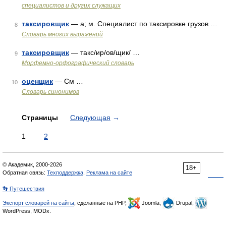
специалистов и других служащих
таксировщик
— а; м. Специалист по таксировке грузов …
8
Словарь многих выражений
таксировщик
— такс/ир/ов/щик/ …
9
Морфемно-орфографический словарь
оценщик
— См …
10
Словарь синонимов
Страницы
Следующая
→
1
2
© Академик, 2000-2026
18+
Обратная связь:
Техподдержка
,
Реклама на сайте
👣 Путешествия
Экспорт словарей на сайты
, сделанные на PHP,
Joomla,
Drupal,
WordPress, MODx.